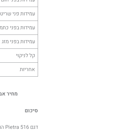
עמידות פני שריטו
עמידות בפני כתמ
עמידות בפני מזג א
קל לניקוי
אחריות
מחיר אבן קיסר 516 הכי משתלם ב״שיש א
סיכום
דגם 516 Pietra הוא